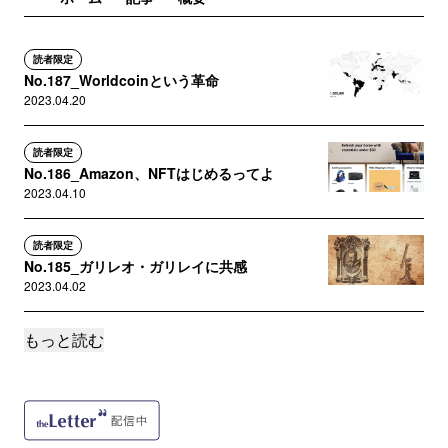
読者限定
No.187_Worldcoinという革命
2023.04.20
読者限定
No.186_Amazon、NFTはじめるってよ
2023.04.10
読者限定
No.185_ガリレオ・ガリレイに共感
2023.04.02
もっと読む
読者限定
No.184_分散システムの罪-「Winny」を観て
2023.03.31
読者限定